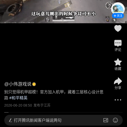
关注
评论
收藏
@
小伟游戏说
分享
别只觉得机甲超模！官方加入机甲，藏着三层核心设计思
路
 #
和平精英
2026-06-20 08:50
发布于
江苏
打开
腾讯新闻客户端说两句