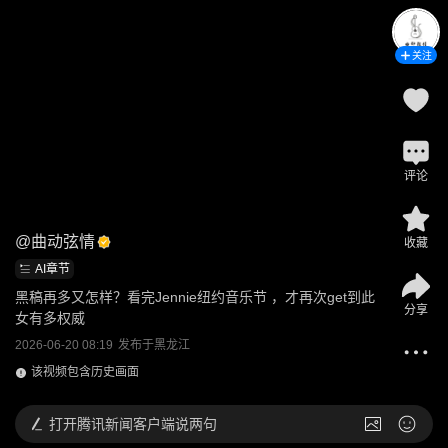
关注
评论
@
曲动弦情
收藏
AI章节
黑稿再多又怎样？看完Jennie纽约音乐节 ，才再次get到此
分享
女有多权威
2026-06-20 08:19
发布于
黑龙江
该视频包含历史画面
打开
腾讯新闻客户端说两句