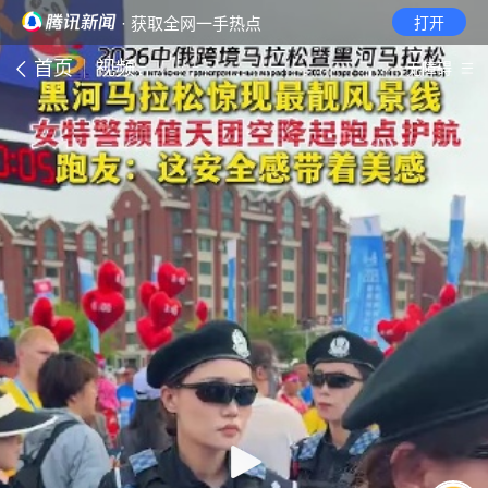
· 获取全网一手热点
打开
首页
视频
无障碍