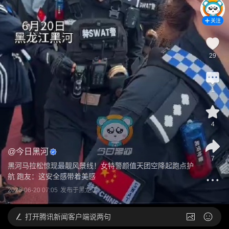
关注
29
1
4
@
今日黑河
7
黑河马拉松惊现最靓风景线！女特警颜值天团空降起跑点护
航 跑友：这安全感带着美感
2026-06-20 07:05
发布于
黑龙江
打开
腾讯新闻客户端说两句