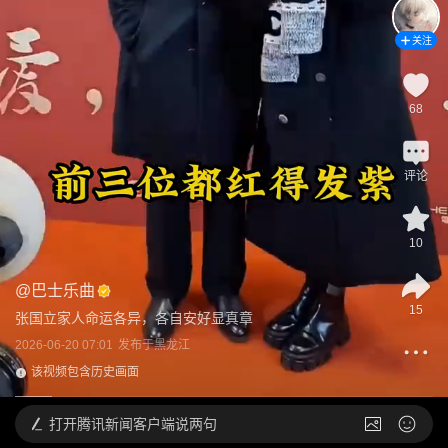
关注
68
评论
10
@
巴士乐曲
15
张国立家人命运各异，各自安好显真章
2026-06-20 07:01
发布于
黑龙江
该视频包含历史画面
打开
腾讯新闻客户端说两句