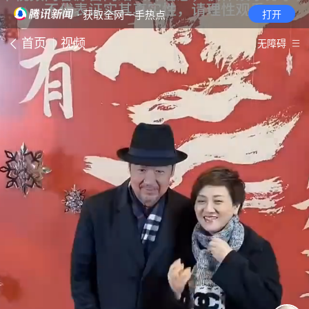
· 获取全网一手热点
打开
首页
视频
无障碍