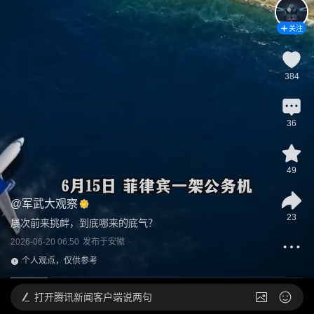
关注
384
36
49
@
军武大观察
23
屡次前来挑衅，到底哪来的底气？
2026-06-20 06:50
发布于
安徽
个人观点，仅供参考
打开
腾讯新闻客户端说两句