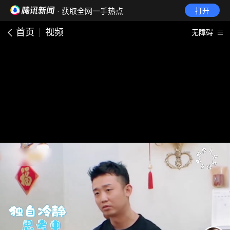
· 获取全网一手热点
打开
首页
视频
无障碍