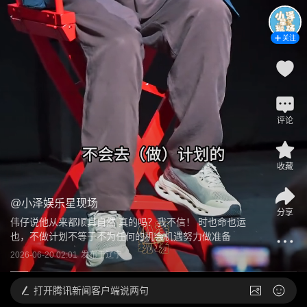
关注
评论
收藏
@
小泽娱乐星现场
分享
伟仔说他从来都顺其自然 真的吗？我不信！ 时也命也运
也，不做计划不等于不为任何的机会机遇努力做准备
2026-06-20 02:01
发布于
辽宁
打开
腾讯新闻客户端说两句