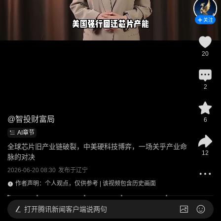
关注
20
2
@
智投财富局
6
AI章节
全球芯片旧产业链破裂，中美硬科技博弈，一场关乎产业命
12
脉的对决
2026-06-20 08:30
发布于
辽宁
作者声明：个人观点，仅供参考 | 该视频包含历史画面
打开
腾讯新闻客户端说两句