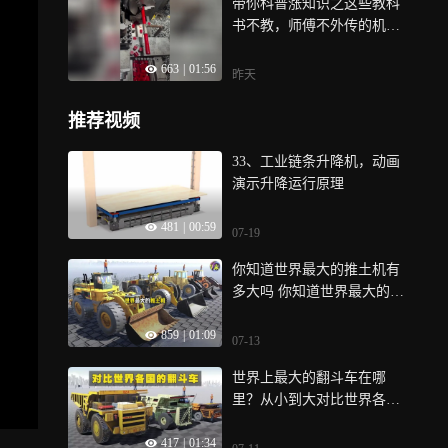
带你科普涨知识之这些教科
书不教，师傅不外传的机加
技能都在这了
663
|
01:56
昨天
推荐视频
33、工业链条升降机，动画
演示升降运行原理
481
|
00:59
07-19
你知道世界最大的推土机有
多大吗 你知道世界最大的推
土机有多大
859
|
01:09
07-13
世界上最大的翻斗车在哪
里？从小到大对比世界各国
的翻斗车
417
|
01:34