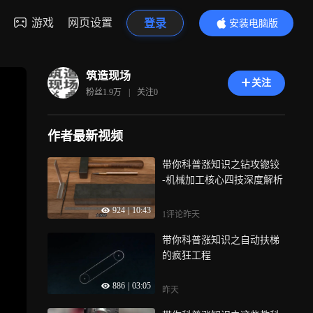
游戏
网页设置
登录
安装电脑版
内容更精彩
筑造现场
关注
粉丝
1.9万
|
关注
0
作者最新视频
带你科普涨知识之钻攻锪铰
-机械加工核心四技深度解析
924
|
10:43
1评论
昨天
带你科普涨知识之自动扶梯
的疯狂工程
886
|
03:05
昨天