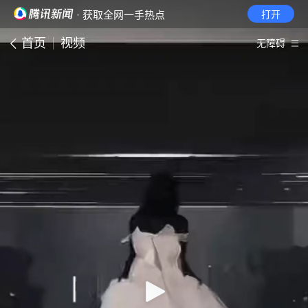
· 获取全网一手热点
打开
首页
视频
无障碍