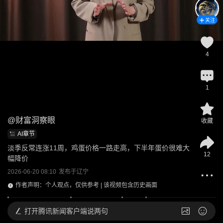
关注
4
1
@
财富洞察眼
收藏
AI章节
淡季反常连涨11周，鸡蛋价格一路走高，下半年蛋价很难大
12
幅降价
2026-06-20 08:10
发布于
辽宁
作者声明：个人观点，仅供参考 | 该视频包含历史画面
打开
腾讯新闻客户端说两句