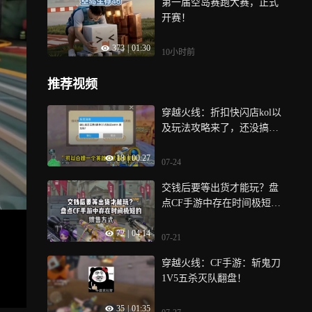
第一届空岛赛跑大赛，正式
开赛！
373
|
01:30
10小时前
推荐视频
穿越火线：折扣快闪店kol以
及玩法攻略来了，还没搞的
兄弟一定要注意！
18
|
00:27
07-24
交钱后要等出货才能玩？盘
点CF手游中存在时间极短的
销售方式
72
|
04:14
07-21
穿越火线：CF手游：斩鬼刀
1V5五杀灭队翻盘！
35
|
01:35