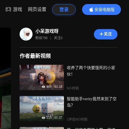
游戏
网页设置
登录
安装电脑版
内容更精彩
小呆游戏呀
关注
粉丝
788
|
关注
0
作者最新视频
收养了两个快要饿死的小家
伙！
469
|
01:34
9小时前
智能助手verity竟然来到了空
岛？
553
|
01:37
1评论
9小时前