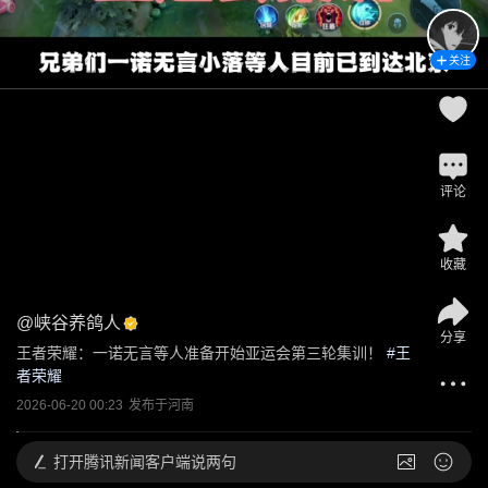
关注
评论
收藏
@
峡谷养鸽人
分享
王者荣耀：一诺无言等人准备开始亚运会第三轮集训！
 #
王
者荣耀
2026-06-20 00:23
发布于
河南
打开
腾讯新闻客户端说两句