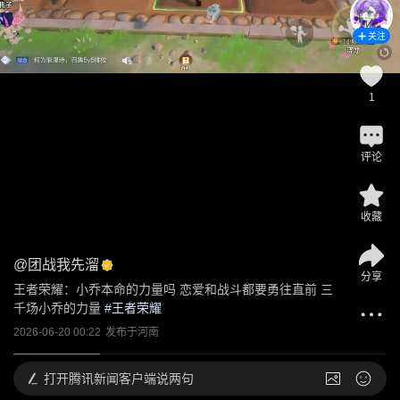
关注
1
评论
收藏
@
团战我先溜
分享
王者荣耀：小乔本命的力量吗 恋爱和战斗都要勇往直前 三
千场小乔的力量
 #
王者荣耀
2026-06-20 00:22
发布于
河南
打开
腾讯新闻客户端说两句