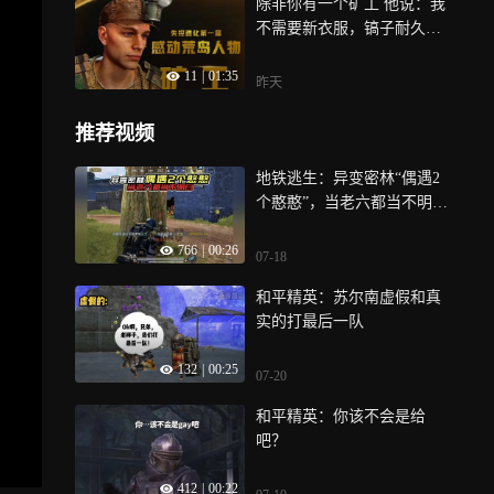
除非你有一个矿工 他说：我
外观、摆件外观及更多惊喜
不需要新衣服，镐子耐久够
同步上线！ 《失控进化》X
用就行， 他说：你们拆家我
《少女前线2：追放》联动现
11
|
01:35
挖矿，分工明确， 他说：其
已上线，多端互通……
昨天
实我也想玩枪，但总得有人
挖第一块铁， 本期感动荒岛
推荐视频
人物，献给那个永远在敲石
头的队友， 《失控进化》X
地铁逃生：异变密林“偶遇2
《少女前线2：追放》联动8
个憨憨”，当老六都当不明
月6日上线，多端互通……
白！
766
|
00:26
07-18
和平精英：苏尔南虚假和真
实的打最后一队
132
|
00:25
07-20
和平精英：你该不会是给
吧？
412
|
00:22