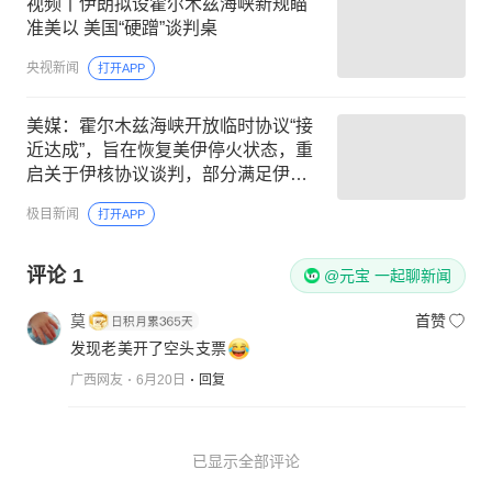
视频丨伊朗拟设霍尔木兹海峡新规瞄
准美以 美国“硬蹭”谈判桌
央视新闻
打开APP
美媒：霍尔木兹海峡开放临时协议“接
近达成”，旨在恢复美伊停火状态，重
启关于伊核协议谈判，部分满足伊朗
对海峡通行拥有更大控制权
极目新闻
打开APP
评论
1
@元宝 一起聊新闻
莫
首赞
发现老美开了空头支票
广西网友
6月20日
回复
已显示全部评论