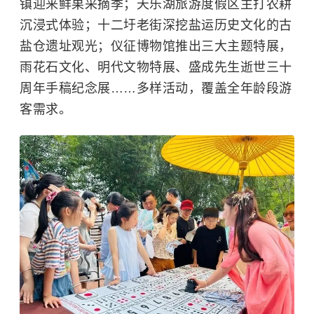
镇迎来鲜果采摘季；天乐湖旅游度假区主打农耕
沉浸式体验；十二圩老街深挖盐运历史文化的古
盐仓遗址观光；仪征博物馆推出三大主题特展，
雨花石文化、明代文物特展、盛成先生逝世三十
周年手稿纪念展……多样活动，覆盖全年龄段游
客需求。