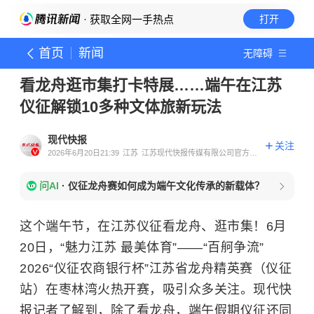
· 获取全网一手热点
打开
首页
新闻
无障碍
看龙舟逛市集打卡特展……端午在江苏
仪征解锁10多种文体旅新玩法
现代快报
关注
2026年6月20日21:39
江苏
江苏现代快报传媒有限公司官方账
号
问AI
·
仪征龙舟赛如何成为端午文化传承的新载体？
这个端午节，在江苏仪征看龙舟、逛市集！6月
20日，“魅力江苏 最美体育”——“百舸争流”
2026“仪征农商银行杯”江苏省龙舟精英赛（仪征
站）在枣林湾火热开赛，吸引众多关注。现代快
报记者了解到，除了看龙舟，端午假期仪征还同