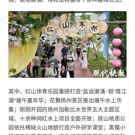
摘、歌咏展演、博物馆特展等十余种趣味玩法。
其中，红山体育乐园重磅打造“盐运潮涌·‘粽’情江
湖”端午嘉年华；花舞扬州景区推出端午水上市
集；刚刚开园的扬州加勒比水世界五大主题区
域、十余种网红水上项目全面开放；捺山地质公
园依托稀缺火山地貌打造户外研学课堂；黑莓小