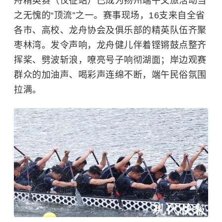
舟精英赛（仪征站）已成为扬州端午文旅活动当
之无愧的“顶流”之一。赛事现场，16支来自全省
各市、高校、龙舟协会及俱乐部的精英队伍齐聚
枣林湾。发令声响，龙舟健儿伴着铿锵鼓点整齐
挥桨、劈波斩浪，嘹亮号子响彻湖面；岸边观赛
群众的加油声、喝彩声连绵不断，端午民俗氛围
拉满。