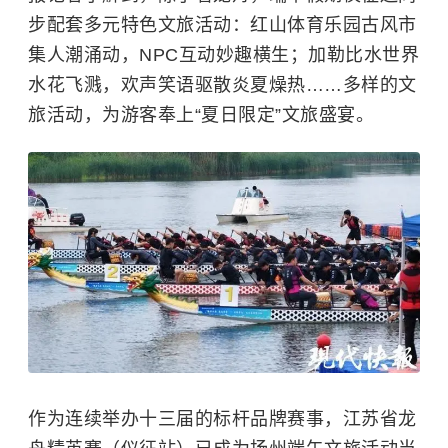
步配套多元特色文旅活动：红山体育乐园古风市
集人潮涌动，NPC互动妙趣横生；加勒比水世界
水花飞溅，欢声笑语驱散炎夏燥热……多样的文
旅活动，为游客奉上“夏日限定”文旅盛宴。
作为连续举办十三届的标杆品牌赛事，江苏省龙