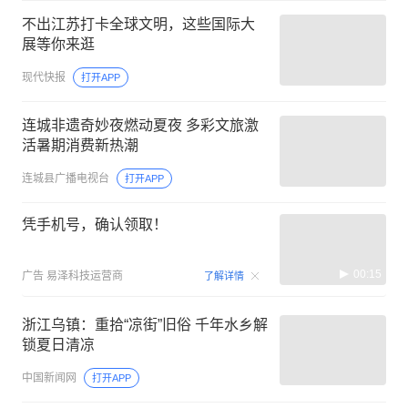
不出江苏打卡全球文明，这些国际大
展等你来逛
现代快报
打开APP
连城非遗奇妙夜燃动夏夜 多彩文旅激
活暑期消费新热潮
连城县广播电视台
打开APP
凭手机号，确认领取！
00:15
广告
易泽科技运营商
了解详情
浙江乌镇：重拾“凉街”旧俗 千年水乡解
锁夏日清凉
中国新闻网
打开APP