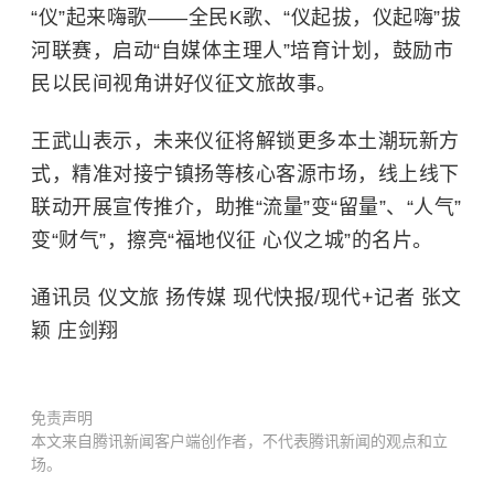
“仪”起来嗨歌——全民K歌、“仪起拔，仪起嗨”拔
河联赛，启动“自媒体主理人”培育计划，鼓励市
民以民间视角讲好仪征文旅故事。
王武山表示，未来仪征将解锁更多本土潮玩新方
式，精准对接宁镇扬等核心客源市场，线上线下
联动开展宣传推介，助推“流量”变“留量”、“人气”
变“财气”，擦亮“福地仪征 心仪之城”的名片。
通讯员 仪文旅 扬传媒 现代快报/现代+记者 张文
颖 庄剑翔
免责声明
本文来自腾讯新闻客户端创作者，不代表腾讯新闻的观点和立
场。