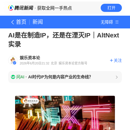
· 获取全网一手热点
打开
首页
新闻
无障碍
AI是在制造IP，还是在湮灭IP｜AltNext
实录
娱乐资本论
关注
2026年6月20日21:32
北京
娱乐资本论官方账号
问AI
·
AI时代IP为何是内容产业的生命线？