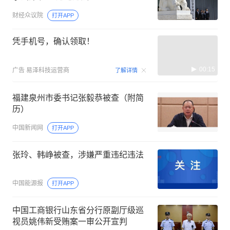
财经众议院
打开APP
凭手机号，确认领取！
00:15
广告
易泽科技运营商
了解详情
福建泉州市委书记张毅恭被查（附简
历）
中国新闻网
打开APP
张玲、韩峥被查，涉嫌严重违纪违法
中国能源报
打开APP
中国工商银行山东省分行原副厅级巡
视员姚伟新受贿案一审公开宣判