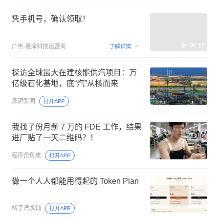
价值洞见局
打开APP
凭手机号，确认领取！
00:15
广告
易泽科技运营商
了解详情
探访全球最大在建核能供汽项目：万
亿级石化基地，底“汽”从核而来
澎湃新闻
打开APP
我找了份月薪 7 万的 FDE 工作，结果
进厂贴了一天二维码？！
程序员鱼皮
打开APP
做一个人人都能用得起的 Token Plan