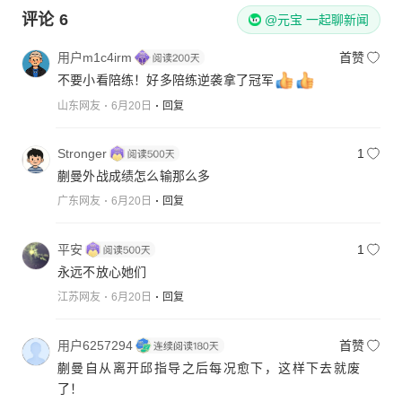
评论
6
@元宝 一起聊新闻
用户m1c4irm
首赞
不要小看陪练！好多陪练逆袭拿了冠军
山东网友
6月20日
回复
Stronger
1
蒯曼外战成绩怎么输那么多
广东网友
6月20日
回复
平安
1
永远不放心她们
江苏网友
6月20日
回复
用户6257294
首赞
蒯曼自从离开邱指导之后每况愈下，这样下去就废
了！