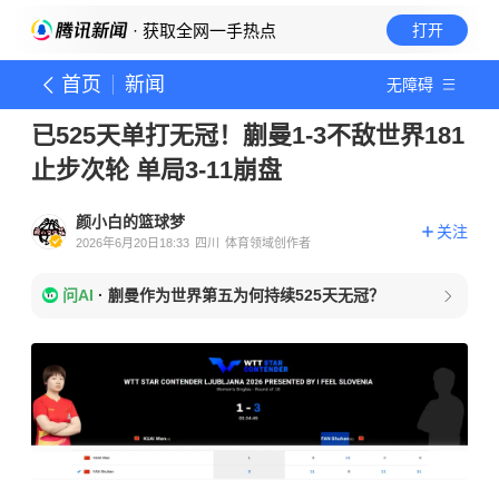
· 获取全网一手热点
打开
首页
新闻
无障碍
已525天单打无冠！蒯曼1-3不敌世界181
止步次轮 单局3-11崩盘
颜小白的篮球梦
关注
2026年6月20日18:33
四川
体育领域创作者
问AI
·
蒯曼作为世界第五为何持续525天无冠？