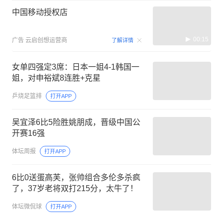
中国移动授权店
00:15
广告
云启创想运营商
了解详情
女单四强定3席：日本一姐4-1韩国一
姐，对申裕斌8连胜+克星
乒烧足篮排
打开APP
吴宜泽6比5险胜姚朋成，晋级中国公
开赛16强
体坛周报
打开APP
6比0送蛋高芙，张帅组合多伦多杀疯
了，37岁老将双打215分，太牛了！
体坛微侃球
打开APP