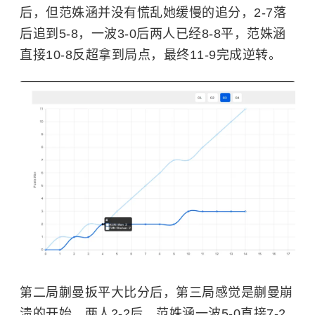
后，但范姝涵并没有慌乱她缓慢的追分，2-7落
后追到5-8，一波3-0后两人已经8-8平，范姝涵
直接10-8反超拿到局点，最终11-9完成逆转。
第二局蒯曼扳平大比分后，第三局感觉是蒯曼崩
溃的开始，两人2-2后，范姝涵一波5-0直接7-2