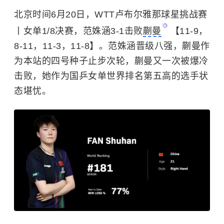
北京时间6月20日，WTT卢布尔雅那球星挑战赛
丨女单1/8决赛，范姝涵3-1击败
蒯曼
【11-9，
8-11，11-3，11-8】。范姝涵晋级八强，蒯曼作
为本站的四号种子止步次轮，蒯曼又一次被爆冷
击败，她作为国乒女单世界排名第五高的选手状
态堪忧。