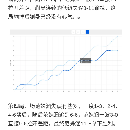
拉开差距，蒯曼连续的低级失误3-11输掉，这一
局输掉后蒯曼已经没有心气儿。
第四局开场范姝涵失误有些多，一度1-3、2-4、
4-6落后，随后范姝涵追到6-6，范姝涵一波3-0
直接9-6拉开差距，最终范姝涵11-8拿下胜利。