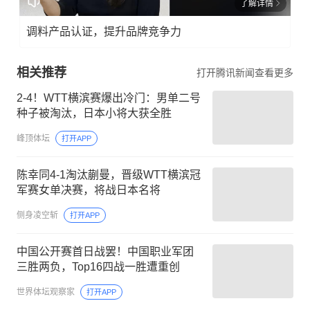
了解详情
调料产品认证，提升品牌竞争力
相关推荐
打开腾讯新闻查看更多
2-4！WTT横滨赛爆出冷门：男单二号
种子被淘汰，日本小将大获全胜
峰顶体坛
打开APP
陈幸同4-1淘汰蒯曼，晋级WTT横滨冠
军赛女单决赛，将战日本名将
侧身凌空斩
打开APP
中国公开赛首日战罢！中国职业军团
三胜两负，Top16四战一胜遭重创
世界体坛观察家
打开APP