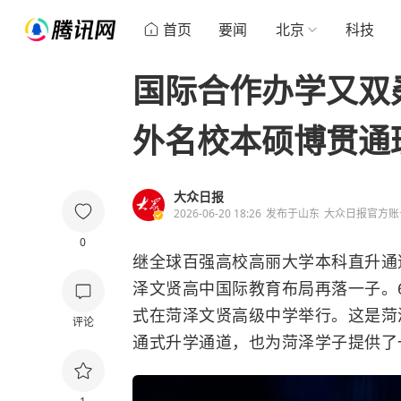
首页
要闻
北京
科技
国际合作办学又双
外名校本硕博贯通
大众日报
2026-06-20 18:26
发布于
山东
大众日报官方账
0
继全球百强高校高丽大学本科直升通
泽文贤高中国际教育布局再落一子。6
式在菏泽文贤高级中学举行。这是菏
评论
通式升学通道，也为菏泽学子提供了