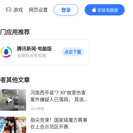
游戏
网页设置
登录
安装电脑版
内容更精彩
门应用推荐
腾讯新闻·电脑版
点击下载
全网热点早知道
者其他文章
河南西平县“7·30”故意伤害
案件嫌疑人已落网， 其逃窜
躲藏过程中伤害多名无辜群
00:08
-6小时前
众，通报称夏某钢因琐事与
租房处邻居侯某立发生争
指尖竞速！国家级魔方赛事
执，后持刀将其刺伤致死
在上合示范区开赛