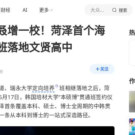
财经
AI
更多
大众日报
搜索
叒增一校！菏泽首个海
热
班落地文贤高中
关注
号
作
道、瑞永大学
定向培养
班相继落地之后，菏
月17日，韩国培材大学“本硕博”贯通班签约仪
泽首条覆盖本科、硕士、博士全周期的中韩贯
一条从本科到博士的一站式深造路径。