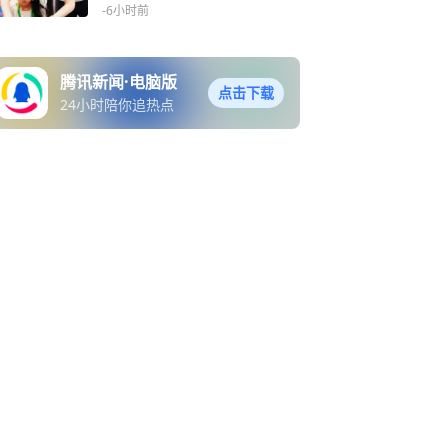
-6小时前
腾讯新闻·电脑版
点击下载
24小时陪你追热点