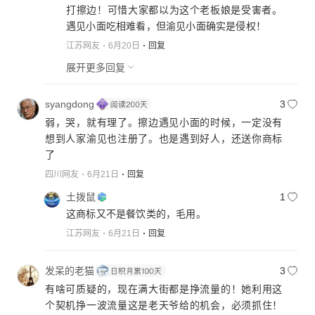
打擦边！可惜大家都以为这个老板娘是受害者。
遇见小面吃相难看，但渝见小面确实是侵权！
江苏网友
6月20日
回复
展开更多回复
syangdong
3
弱，哭，就有理了。擦边遇见小面的时候，一定没有
想到人家渝见也注册了。也是遇到好人，还送你商标
了
四川网友
6月21日
回复
土拨鼠
1
这商标又不是餐饮类的，毛用。
江苏网友
6月21日
回复
发呆的老猫
3
有啥可质疑的，现在满大街都是挣流量的！她利用这
个契机挣一波流量这是老天爷给的机会，必须抓住！