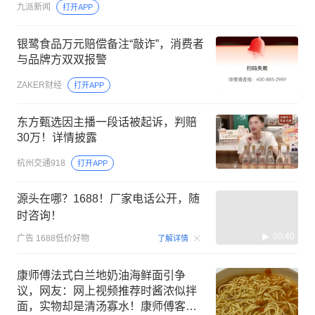
九派新闻
打开APP
银鹭食品万元赔偿备注“敲诈”，消费者
与品牌方双双报警
ZAKER财经
打开APP
东方甄选因主播一段话被起诉，判赔
30万！详情披露
杭州交通918
打开APP
源头在哪？1688！厂家电话公开，随
时咨询！
00:40
广告
1688低价好物
了解详情
康师傅法式白兰地奶油海鲜面引争
议，网友：网上视频推荐时酱浓似拌
面，实物却是清汤寡水！康师傅客