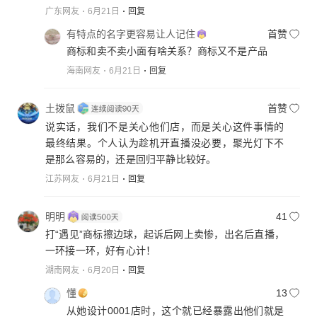
广东网友
6月21日
回复
有特点的名字更容易让人记住
首赞
商标和卖不卖小面有啥关系？商标又不是产品
海南网友
6月21日
回复
土拨鼠
首赞
说实话，我们不是关心他们店，而是关心这件事情的
最终结果。个人认为趁机开直播没必要，聚光灯下不
是那么容易的，还是回归平静比较好。
江苏网友
6月21日
回复
明明
41
打“遇见”商标擦边球，起诉后网上卖惨，出名后直播，
一环接一环，好有心计！
湖南网友
6月20日
回复
懂
13
从她设计0001店时，这个就已经暴露出他们就是