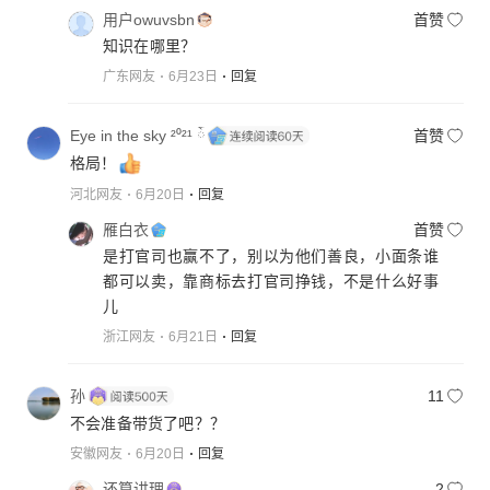
用户owuvsbn
首赞
知识在哪里？
广东网友
6月23日
回复
Eye in the sky ²⁰²¹ ོ
首赞
格局！
河北网友
6月20日
回复
雁白衣
首赞
是打官司也赢不了，别以为他们善良，小面条谁
都可以卖，靠商标去打官司挣钱，不是什么好事
儿
浙江网友
6月21日
回复
孙
11
不会准备带货了吧？？
安徽网友
6月20日
回复
还算讲理
2