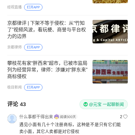
服：将记录反映这一情况
经视直播
打开APP
京都律评 | 下架不等于侵权：从“竹知
了”视频风波，看玩梗、商誉与平台权
力的边界
京都律师
打开APP
攀枝花有家“胖西来”超市，已被市监局
列为经营异常，律师：涉嫌对“胖东来”
商标侵权
极目新闻
打开APP
评论
43
@元宝 一起聊新闻
什么事都干得出来
2
遇见小面有几十个注册商标，这种是不是只有它们能
卖小面，其它人卖都是对它侵权