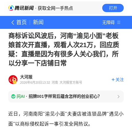
· 获取全网一手热点
打开
首页
新闻
无障碍
商标诉讼风波后，河南“渝见小面”老板
娘首次开直播，观看人次21万，回应质
疑：直播是因为有很多人关心我们，所
以分享一下店铺日常
大河报
关注
2026年6月20日13:32
河南
大河报官方账号
问AI
·
招牌001字样背后蕴含怎样的创业初心？
近日，河南南阳"渝见小面"夫妻店被连锁品牌"遇见小
面"以商标侵权起诉一事引发全网热议。