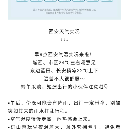
西安天气实况
↓↓↓
早9点西安气温实况来啦！
城西、市区24℃左右暖意足
东边蓝田、长安稍凉22℃上下
温差不大很舒服～
端午采购、短途出行的小伙伴注意啦👇
▪️午后、傍晚可能会有阵雨，出门一定带伞，别被
突如其来的雨水打乱行程。
▪️空气湿度慢慢走高，闷热感会上来。
▪️进山游玩昼夜温差大，薄外套揣包里，避免着