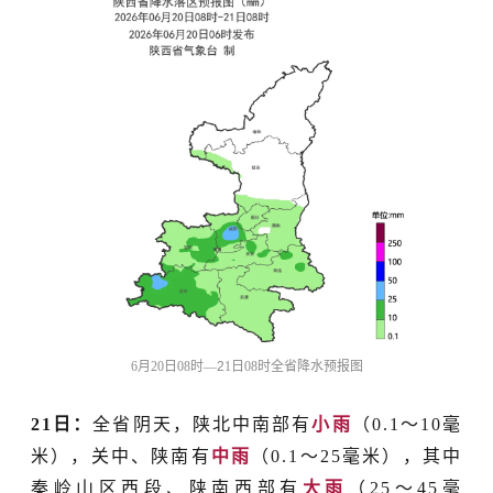
6月
20
日
08时
—
2
1
日
08时
全省降水预报图
21日：
全省阴天，陕北中南部有
小雨
（
0.1
～
10毫
米），关中、陕南有
中雨
（0.1
～
25毫米），其中
秦岭山区西段、陕南西部有
大雨
（25
～
45毫