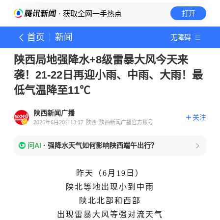
· 获取全网一手热点
打开
首页
新闻
无障碍
陕西局地强降水+8级雷暴大风今天来
袭！21-22日再迎小雨、中雨、大雨！最
低气温降至11℃
陕西新闻广播
关注
2026年6月20日13:17
陕西
陕西新闻广播官方账号
问AI
·
强降水天气如何影响陕西端午出行？
昨天（6月19日）
陕北等地
出现
小到中雨
陕北北部
和西部
出现雷暴大风等强对流天气