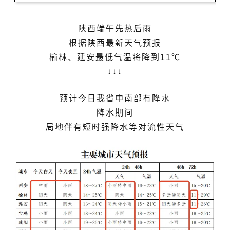
陕西端午先热后雨
根据陕西最新天气预报
榆林、延安最低气温将降到11℃
↓
↓
↓
预
计
今
日
我省中南部有降水
降水期间
局地伴有短时强降水等对流性天气