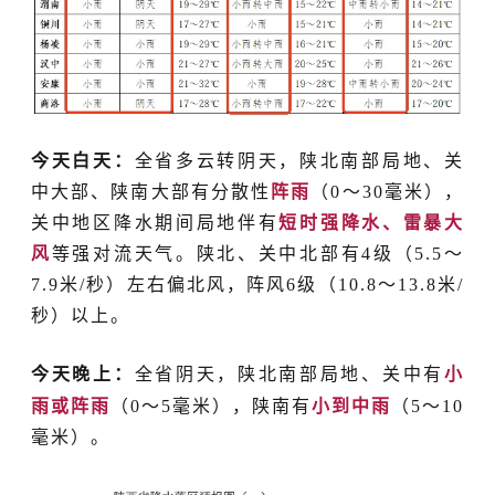
今天白天：
全省多云转阴天，陕北南部局地、关
中大部、陕南大部有分散性
阵雨
（
0
～
30毫米）
，
关中地区降水期间局地伴有
短时强降水、雷暴大
风
等强对流天气。陕北、关中北部有
4级（5.5～
7.9米/秒）左右偏北风，阵风6级（10.8～13.8米/
秒）以上。
今天晚上：
全省阴天，陕北南部局地、关中有
小
雨或阵雨
（
0
～
5毫米），陕南有
小到中雨
（5
～
10
毫米）。