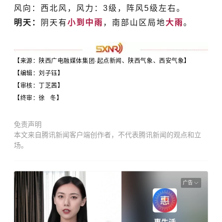
风向：西北风，风力：3级，阵风5级左右。
明天：
阴天有
小到中雨
，南部山区局地
大雨
。
【来源：陕西广电融媒体集团·起点新闻、陕西气象、西安气象】
【编辑：刘子钰】
【审核：
丁芝茜
】
【终审：徐 冬】
免责声明
本文来自腾讯新闻客户端创作者，不代表腾讯新闻的观点和立
场。
广告