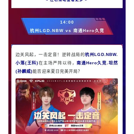
< 左右滑动查看更多 >
14:00
杭州LGD.NBW vs 南通Hero久竞
边关风起，一击定音！
逆转战局的
杭州LGD.NBW.
小落(王科)
在主场严阵以待，
南通Hero久竞.坦然
(孙麟威)
能否迎来夏日完美开局？