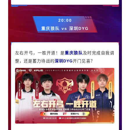
20:00
重庆狼队 vs 深圳DYG
左右开弓，一胜开道！
是
重庆狼队
及时完成自我调
整，还是蓄力待战的
深圳DYG
开门见喜？