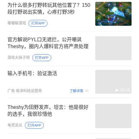
为什么很多打野转玩其他位置了？150
段打野说出实情，心疼打野3秒
嘟嘟聊游戏
打开APP
官方解说PYL口无遮拦，公开嘲讽
Theshy，圈内人爆料官方将严肃处理
游戏大妹子呀
打开APP
输入手机号：验证激活
00:15
广告
易泽科技运营商
了解详情
Theshy为田野发声，坦言：他是很好
的选手，我很珍惜他
电竞苦瓜
打开APP