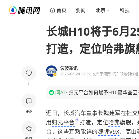
首页
要闻
北京
科技
长城H10将于6月
打造，定位哈弗旗
波波车讯
2026-06-20 12:39
发布于
河南
汽车领域创作者
1
问AI
·
归元平台如何赋予H10豪华基因
评论
近日，
长城汽车
董事长魏建军在社交
用
归元平台
打造，定位
哈弗
旗舰，
台，这些耳熟能详的
魏牌V9X
、高山