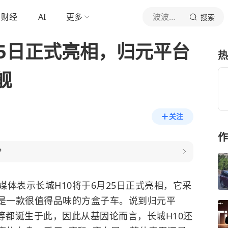
财经
AI
更多
波波车讯
搜索
25日正式亮相，归元平台
热
舰
关注
作
？
媒体表示长城H10将于6月25日正式亮相，它采
是一款很值得品味的方盒子车。说到归元平
等都诞生于此，因此从基因论而言，长城H10还