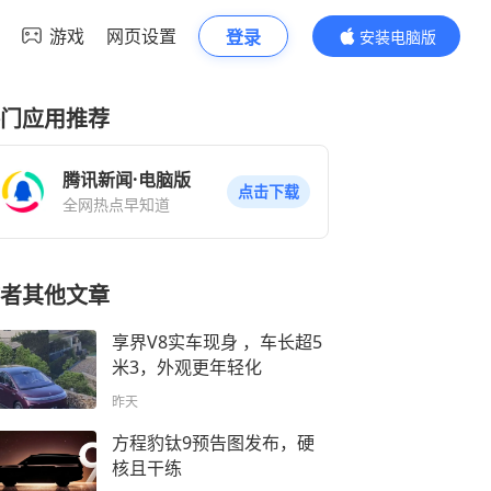
游戏
网页设置
登录
安装电脑版
内容更精彩
门应用推荐
腾讯新闻·电脑版
点击下载
全网热点早知道
者其他文章
享界V8实车现身 ，车长超5
米3，外观更年轻化
昨天
方程豹钛9预告图发布，硬
核且干练