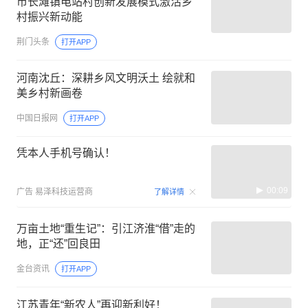
市长滩镇电站村创新发展模式激活乡
村振兴新动能
荆门头条
打开APP
河南沈丘：深耕乡风文明沃土 绘就和
美乡村新画卷
中国日报网
打开APP
凭本人手机号确认！
00:09
广告
易泽科技运营商
了解详情
万亩土地“重生记”：引江济淮“借”走的
地，正“还”回良田
金台资讯
打开APP
江苏青年“新农人”再迎新利好！