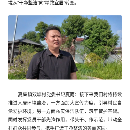
境从
“
干净整洁
”
向
“
精致宜居
”
转变。
夏集镇
双塘村党委书记
夏雨：接下来我们村将持续
推进人居环境整治，一方面加大宣传力度，引导村民自
觉爱护环境；另一方面充实保洁队伍，筑牢管护基础。
同时发挥党员干部先锋作用，带头干、作示范，带动全
村群众共同参与，携手打造干净整洁的美丽家园。