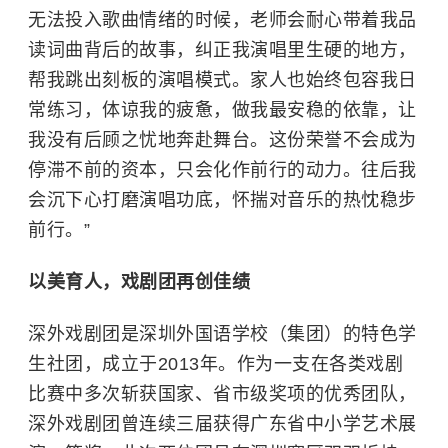
无法投入歌曲情绪的时候，老师会耐心带着我品
读词曲背后的故事，纠正我演唱里生硬的地方，
帮我跳出刻板的演唱模式。家人也始终包容我日
常练习，体谅我的疲惫，做我最安稳的依靠，让
我没有后顾之忧地奔赴舞台。这份荣誉不会成为
停滞不前的资本，只会化作前行的动力。往后我
会沉下心打磨演唱功底，怀揣对音乐的热忱稳步
前行。”
以美育人，戏剧团再创佳绩
深外戏剧团是
深圳外国语学校
（集团）的特色学
生社团，成立于2013年。作为一支在各类戏剧
比赛中多次斩获国家、省市级奖项的优秀团队，
深外戏剧团曾连续三届获得广东省中小学艺术展