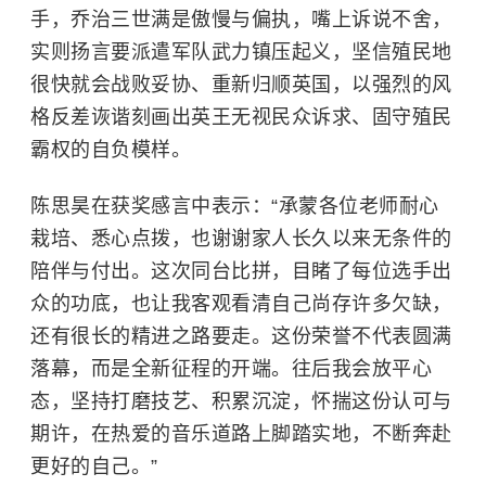
手，
乔治三世
满是傲慢与偏执，嘴上诉说不舍，
实则扬言要派遣军队武力镇压起义，坚信殖民地
很快就会战败妥协、重新归顺英国，以强烈的风
格反差诙谐刻画出英王无视民众诉求、固守殖民
霸权的自负模样。
陈思昊在获奖感言中表示：“承蒙各位老师耐心
栽培、悉心点拨，也谢谢家人长久以来无条件的
陪伴与付出。这次同台比拼，目睹了每位选手出
众的功底，也让我客观看清自己尚存许多欠缺，
还有很长的精进之路要走。这份荣誉不代表圆满
落幕，而是全新征程的开端。往后我会放平心
态，坚持打磨技艺、积累沉淀，怀揣这份认可与
期许，在热爱的音乐道路上脚踏实地，不断奔赴
更好的自己。”