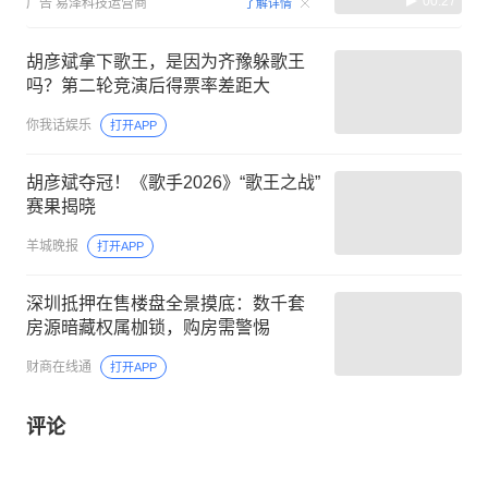
00:27
广告
易泽科技运营商
了解详情
胡彦斌拿下歌王，是因为齐豫躲歌王
吗？第二轮竞演后得票率差距大
你我话娱乐
打开APP
胡彦斌夺冠！《歌手2026》“歌王之战”
赛果揭晓
羊城晚报
打开APP
深圳抵押在售楼盘全景摸底：数千套
房源暗藏权属枷锁，购房需警惕
财商在线通
打开APP
评论