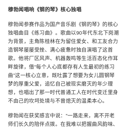
穆勃闻唱响《钢的琴》核心独唱
穆勃闻参赛作品为国产音乐剧《钢的琴》的核心
独唱曲目《练习曲》。歌曲以90年代东北下岗潮
为背景，主角陈桂林在为留住爱女、和工友合力
造钢琴屡屡受挫、满心疲惫时独自演唱了这首
歌。他将厂区风声、机器轰鸣等生活百态化作耳
畔旋律，借“每个人心底都存有人生最初的练习
曲”这一核心立意，既吐露了想要为女儿圆钢琴
梦的厚重父爱，追忆自己被现实磨灭的年少理
想，也唱出了那一时代普通工人在时代变迁里身
不由己的坎坷处境与不曾熄灭的温柔本心。
穆勃闻在获奖感言中说：“一路走来，离不开老
师们长久的陪伴点拨。在我难以把握曲风韵味、