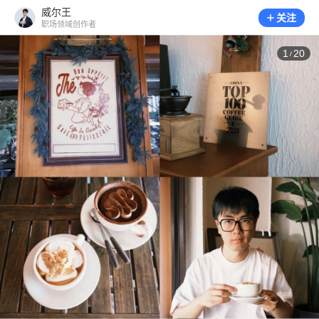
威尔王
关注
职场领域创作者
1
20
/