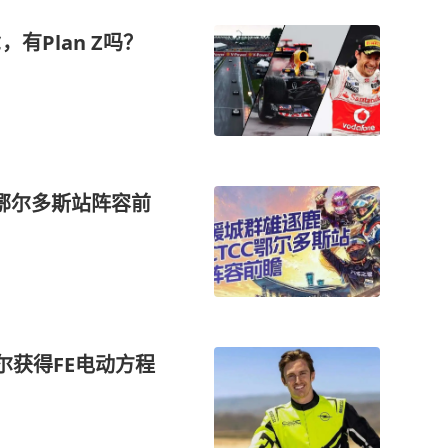
C，有Plan Z吗？
C鄂尔多斯站阵容前
谢尔获得FE电动方程