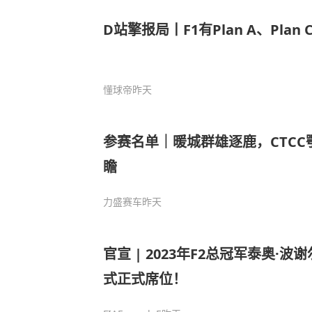
D站擎报局丨F1有Plan A、Plan 
懂球帝
昨天
参赛名单｜暖城群雄逐鹿，CTC
瞻
力盛赛车
昨天
官宣 | 2023年F2总冠军泰奥·波
式正式席位！