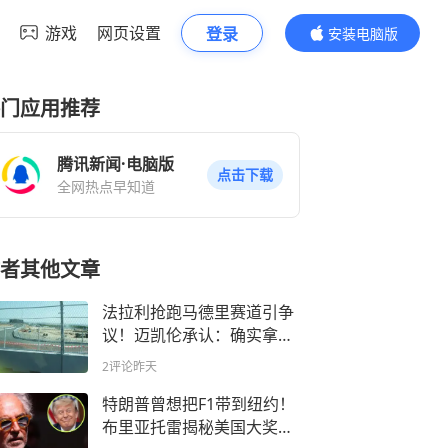
游戏
网页设置
登录
安装电脑版
内容更精彩
门应用推荐
腾讯新闻·电脑版
点击下载
全网热点早知道
者其他文章
法拉利抢跑马德里赛道引争
议！迈凯伦承认：确实拿到
了一点优势
2评论
昨天
特朗普曾想把F1带到纽约！
布里亚托雷揭秘美国大奖赛