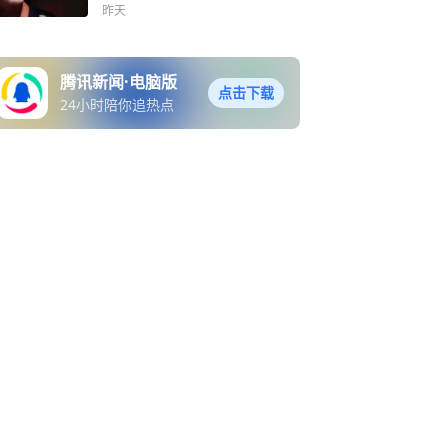
夭折内幕
昨天
腾讯新闻·电脑版
点击下载
24小时陪你追热点