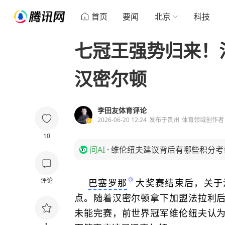
首页
要闻
北京
科技
七冠王强势归来！
汉密尔顿
李田友体育评论
2026-06-20 12:24
发布于
贵州
体育领域创作者
10
问AI
·
维伦纽夫建议背后有哪些积分考
评论
巴塞罗那
大奖赛结束后，关于
点。随着汉密尔顿拿下加盟法拉利
未能完赛，前世界冠军维伦纽夫认