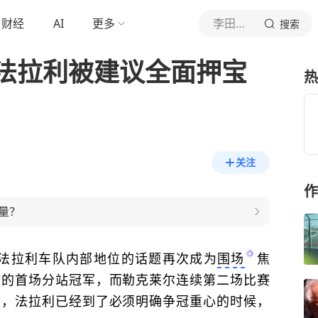
财经
AI
更多
李田友体育评论
搜索
法拉利被建议全面押宝
热
关注
作
量？
法拉利车队内部地位的话题再次成为
围场
焦
后的首场分站冠军，而勒克莱尔连续第二场比赛
为，法拉利已经到了必须明确争冠重心的时候，