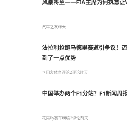
风暴将至——FIA主席为何执意让V
汽车之友
昨天
法拉利抢跑马德里赛道引争议！迈
到了一点优势
李田友体育评论
2评论
昨天
中国举办两个F1分站？F1新闻周报2
花突fly赛车唠嗑
2评论
前天