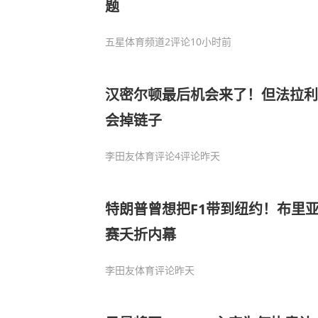
题
五星体育频道
2评论
10小时前
汉密尔顿最后机会来了！但法拉利
会掉链子
李田友体育评论
4评论
昨天
特朗普曾想把F1带到纽约！布里
赛夭折内幕
李田友体育评论
昨天