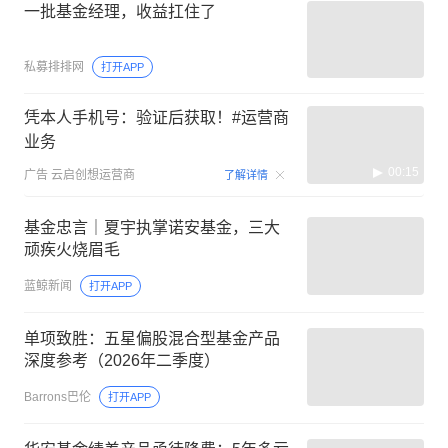
一批基金经理，收益扛住了
私募排排网
打开APP
凭本人手机号：验证后获取！#运营商
业务
00:15
广告
云启创想运营商
了解详情
基金忠言｜夏宇执掌诺安基金，三大
顽疾火烧眉毛
蓝鲸新闻
打开APP
单项致胜：五星偏股混合型基金产品
深度参考（2026年二季度）
Barrons巴伦
打开APP