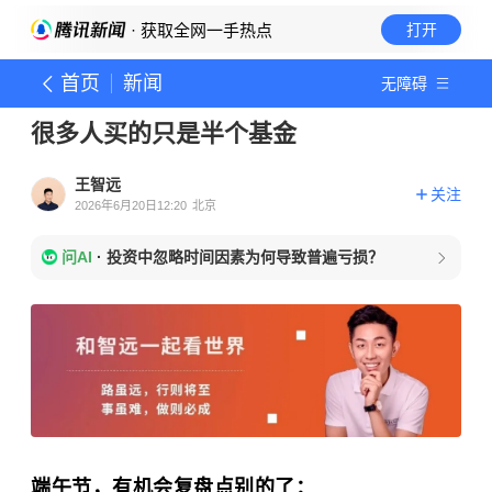
· 获取全网一手热点
打开
首页
新闻
无障碍
很多人买的只是半个基金
王智远
关注
2026年6月20日12:20
北京
问AI
·
投资中忽略时间因素为何导致普遍亏损？
端午节，有机会复盘点别的了：