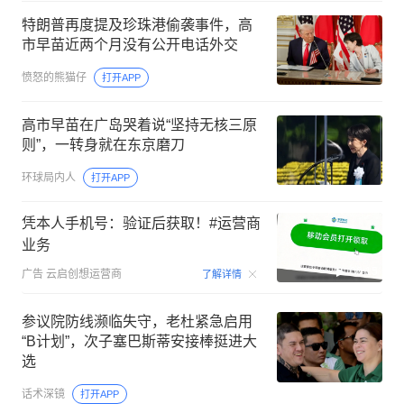
特朗普再度提及珍珠港偷袭事件，高
市早苗近两个月没有公开电话外交
愤怒的熊猫仔
打开APP
高市早苗在广岛哭着说“坚持无核三原
则”，一转身就在东京磨刀
环球局内人
打开APP
凭本人手机号：验证后获取！#运营商
业务
00:15
广告
云启创想运营商
了解详情
参议院防线濒临失守，老杜紧急启用
“B计划”，次子塞巴斯蒂安接棒挺进大
选
话术深镜
打开APP