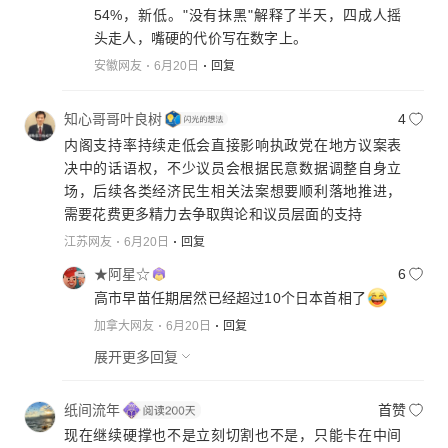
54%，新低。"没有抹黑"解释了半天，四成人摇
头走人，嘴硬的代价写在数字上。
安徽网友
6月20日
回复
知心哥哥叶良树
4
内阁支持率持续走低会直接影响执政党在地方议案表
决中的话语权，不少议员会根据民意数据调整自身立
场，后续各类经济民生相关法案想要顺利落地推进，
需要花费更多精力去争取舆论和议员层面的支持
江苏网友
6月20日
回复
★阿星☆
6
高市早苗任期居然已经超过10个日本首相了
加拿大网友
6月20日
回复
展开更多回复
纸间流年
首赞
现在继续硬撑也不是立刻切割也不是，只能卡在中间