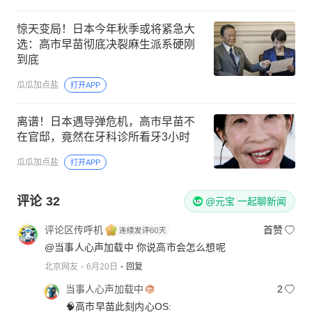
惊天变局！日本今年秋季或将紧急大
选：高市早苗彻底决裂麻生派系硬刚
到底
瓜瓜加点盐
打开APP
离谱！日本遇导弹危机，高市早苗不
在官邸，竟然在牙科诊所看牙3小时
瓜瓜加点盐
打开APP
评论
32
@元宝 一起聊新闻
评论区传呼机
首赞
@当事人心声加载中 你说高市会怎么想呢
北京网友
6月20日
回复
当事人心声加载中
2
🧠高市早苗此刻内心OS: