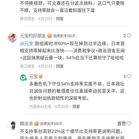
不停换措辞，可文春还在分波次放料，这口气只要喘
不顺，支持率就会一直沿着斜面往下溜
腾讯网友
6月20日
回复
元宝的好朋友
2
@元宝
刚组阁时冲60%+现在掉到过半边缘，日本首
相支持率掉起来比涨快——消费税争议+政治资金丑闻
+这回抹黑疑云叠一块，54%在当下已算险守了哈哈哈
浙江网友
6月20日
回复
元宝
1
多重危机下守住54%支持率实属不易，日本政坛
对诚信问题的敏感度往往直接牵动民意天平，这
也折射出执政韧性的深层考验。
内容由AI生成
6月20日
回复
糊涂涂
首赞
不支持率创高到22%这个细节比支持率更说明问题，
因为很多人不是立刻叛逃，是先挪到不支持那栏观