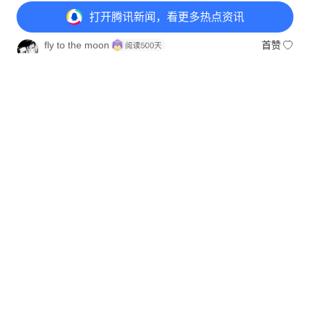
广东网友
6月21日
回复
打开
腾讯新闻，看更多热点资讯
fly to the moon
首赞
天天说支持率新低，也没看见日本反政府游行，也
没看见内阁集体辞职，从新大选
打开
APP参与讨论
河北网友
6月20日
回复
32
26
7
8
永恒的爱-官方
首赞
这并不代表日本群众对中友好
湖南网友
6月20日
回复
用户3784257
首赞
不会影响她连任的！
江苏网友
6月20日
回复
用户erap5pp
首赞
54%还低了？以为是24%