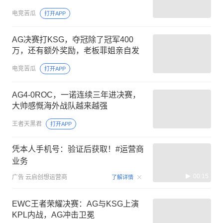
电竞苦瓜
打开APP
AG决赛打KSG，夺冠除了冠军400
万，还有额外奖励，老板菲姐亲自发
电竞苦瓜
打开APP
AG4-0ROC，一诺连续三年进决赛，
大帅感慨海外战队越来越强
王者天黑君
打开APP
凭本人手机号：验证后获取！#运营商
业务
00:15
广告
云启创想运营商
了解详情
EWC王者荣耀决赛：AG与KSG上演
KPL内战，AG冲击卫冕