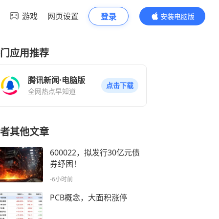
游戏
网页设置
登录
安装电脑版
内容更精彩
门应用推荐
腾讯新闻·电脑版
点击下载
全网热点早知道
者其他文章
600022，拟发行30亿元债
券纾困！
-6小时前
PCB概念，大面积涨停