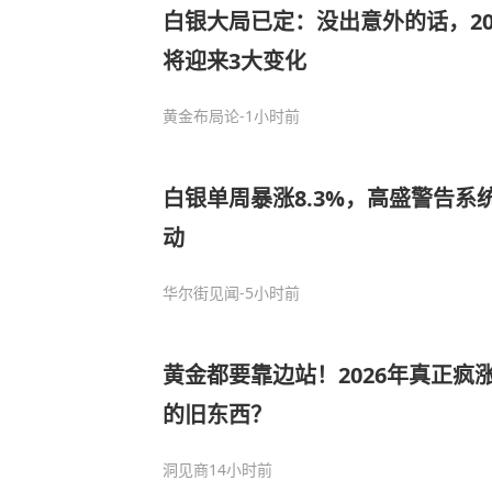
白银大局已定：没出意外的话，20
将迎来3大变化
黄金布局论
-1小时前
白银单周暴涨8.3%，高盛警告系
动
华尔街见闻
-5小时前
黄金都要靠边站！2026年真正疯
的旧东西？
洞见商
14小时前