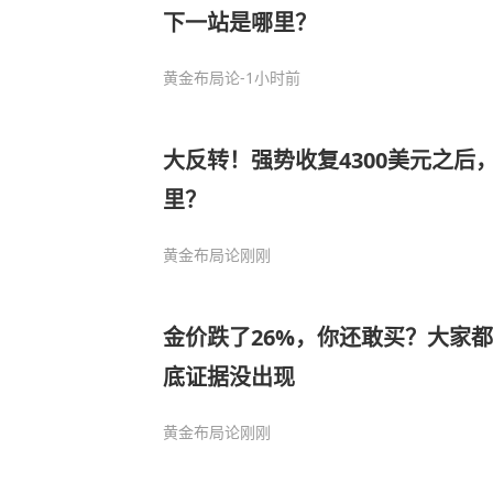
下一站是哪里？
黄金布局论
-1小时前
大反转！强势收复4300美元之后
里？
黄金布局论
刚刚
金价跌了26%，你还敢买？大家
底证据没出现
黄金布局论
刚刚