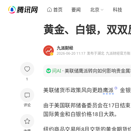
首页
要闻
北京
科技
黄金、白银，双双
九派财经
2026-06-20 11:17
发布于
湖北
九派财经官方账
问AI
·
美联储鹰派转向如何影响贵金属
1
美联储货币政策风向更趋
鹰派
金银
由于美国联邦储备委员会在17日结
评论
国际黄金和白银价格18日大跌。
纽约商品交易所8月交货的黄金期货价