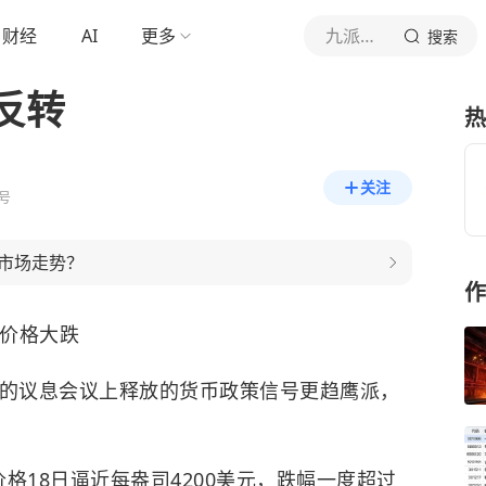
财经
AI
更多
九派财经
搜索
反转
热
关注
号
市场走势？
作
价格大跌
束的议息会议上释放的货币政策信号更趋鹰派，
格18日逼近每盎司4200美元，跌幅一度超过