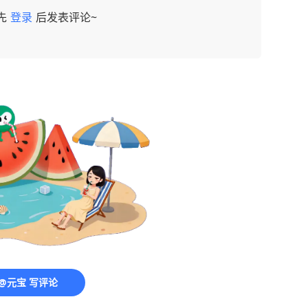
先
登录
后发表评论~
@元宝 写评论