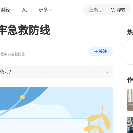
财经
AI
更多
急救科普人
搜索
牢急救防线
热
关注
急救中心急救医生
能力？
作