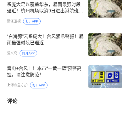
系庞大足以覆盖华东，暴雨最强时段
逼近！杭州机场取消9日进出港航班52
架次
浙江卫视
打开APP
“白海豚”云系庞大！台风紧急警报！暴
雨最强时段已逼近
爱义乌
打开APP
雷电+台风！！本市“一黄一蓝”预警高
挂，请注意防范！
上海应急守护
打开APP
评论