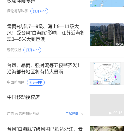
极端降雨考验
概论地球科学
打开APP
雷雨+内陆7—9级、海上9—11级大
风！受台风“白海豚”影响，江苏近海将
现3—5米大到巨浪
现代快报
打开APP
台风、暴雨、强对流等五预警齐发！
沿海部分地区将有特大暴雨
中国新闻网
打开APP
中国移动授权店
00:15
广告
云启创想运营商
了解详情
台风“白海豚”7级风圈已抵达浙江，云