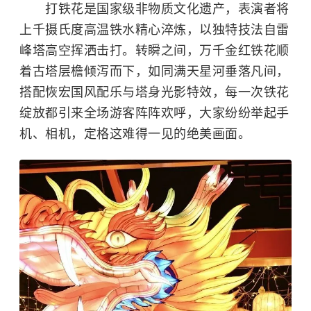
打铁花是国家级非物质文化遗产，表演者将
上千摄氏度高温铁水精心淬炼，以独特技法自雷
峰塔高空挥洒击打。转瞬之间，万千金红铁花顺
着古塔层檐倾泻而下，如同满天星河垂落凡间，
搭配恢宏国风配乐与塔身光影特效，每一次铁花
绽放都引来全场游客阵阵欢呼，大家纷纷举起手
机、相机，定格这难得一见的绝美画面。