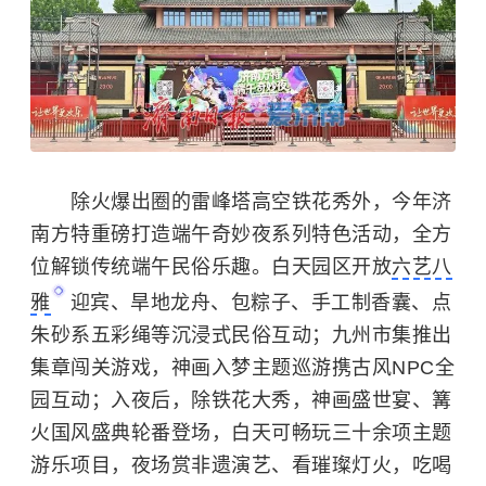
除火爆出圈的雷峰塔高空铁花秀外，今年济
南方特重磅打造端午奇妙夜系列特色活动，全方
位解锁传统端午民俗乐趣。白天园区开放
六艺八
雅
迎宾、旱地龙舟、包粽子、手工制香囊、点
朱砂系五彩绳等沉浸式民俗互动；九州市集推出
集章闯关游戏，神画入梦主题巡游携古风NPC全
园互动；入夜后，除铁花大秀，神画盛世宴、篝
火国风盛典轮番登场，白天可畅玩三十余项主题
游乐项目，夜场赏非遗演艺、看璀璨灯火，吃喝