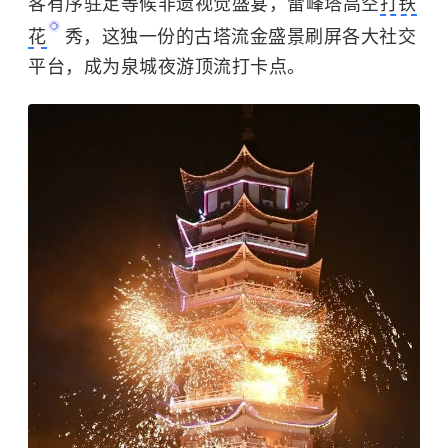
客有序驻足等候非遗视觉盛宴，雷峰塔高空
打铁
花
秀，这独一份的古塔流金盛景刷屏各大社交
平台，成为泉城夜游顶流打卡点。