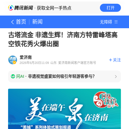
· 获取全网一手热点
打开
首页
新闻
无障碍
古塔流金 非遗生辉！济南方特雷峰塔高
空铁花秀火爆出圈
爱济南
关注
2026年6月20日11:09
山东
爱济南新闻客户端官方账号
问AI
·
非遗视觉盛宴如何吸引年轻游客参与？