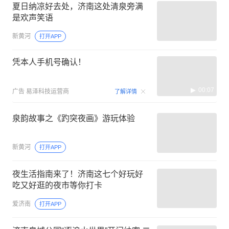
夏日纳凉好去处，济南这处清泉旁满
是欢声笑语
新黄河
打开APP
凭本人手机号确认！
00:07
广告
易泽科技运营商
了解详情
泉韵故事之《趵突夜画》游玩体验
新黄河
打开APP
夜生活指南来了！济南这七个好玩好
吃又好逛的夜市等你打卡
爱济南
打开APP