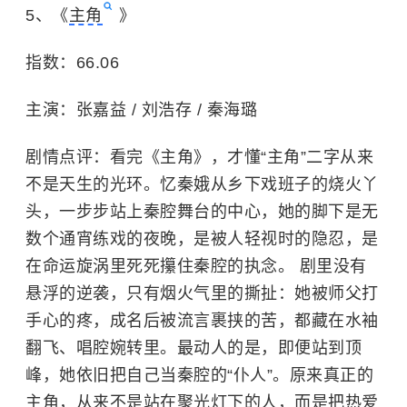
5、《
主角
》
指数：66.06
主演：张嘉益 / 刘浩存 / 秦海璐
剧情点评：看完《主角》，才懂“主角”二字从来
不是天生的光环。忆秦娥从乡下戏班子的烧火丫
头，一步步站上秦腔舞台的中心，她的脚下是无
数个通宵练戏的夜晚，是被人轻视时的隐忍，是
在命运旋涡里死死攥住秦腔的执念。 剧里没有
悬浮的逆袭，只有烟火气里的撕扯：她被师父打
手心的疼，成名后被流言裹挟的苦，都藏在水袖
翻飞、唱腔婉转里。最动人的是，即便站到顶
峰，她依旧把自己当秦腔的“仆人”。原来真正的
主角，从来不是站在聚光灯下的人，而是把热爱