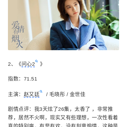
2、《
问心2
》
指数：71.51
主演：
赵又廷
/ 毛晓彤 / 金世佳
剧情点评：我3天炫了26集，太香了 ，非常推
荐，居然不火啊，现实又有些理想，一次性看着
真的特别爽，有悲有欢，没有刻意煽情，这种是