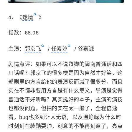
4、《
迷墙
》
指数：68.96
主演：
郭京飞
/
任素汐
/ 谷嘉诚
剧情点评：如果可以不说蹩脚的闽南普通话和四
川话呢？郭京飞的很多梗是因为自然才好笑，这
部剧里的方言给他的表演反而减了很多分，而且
实在不懂非要用方言是有什么意义，导演是觉得
普通话不好听吗？其实挺好的本子，主演的演技
也都没问题，但拍的实在太一般了，全程倍速
看，bug也多到让人无语，以及温峥嵘为什么时
时刻刻在装酷耍帅，刻意的不能再刻意了，亮点