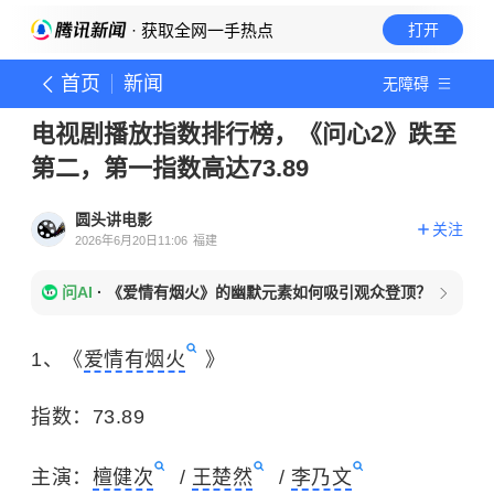
· 获取全网一手热点
打开
首页
新闻
无障碍
电视剧播放指数排行榜，《问心2》跌至
第二，第一指数高达73.89
圆头讲电影
关注
2026年6月20日11:06
福建
问AI
·
《爱情有烟火》的幽默元素如何吸引观众登顶？
1、《
爱情有烟火
》
指数：73.89
主演：
檀健次
/
王楚然
/
李乃文