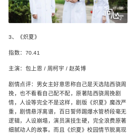
3、《炽夏》
指数：70.41
主演：包上恩 / 周柯宇 / 赵英博
剧情点评：男女主好意思称自己是天选陆西骁周
挽，也不看看自己配不配，原著陆西骁周挽剧
情，人设等完全不是这样，剧版《炽夏》魔改严
重，剧情悬浮离谱，百日誓师踢爆水管桥段毫无
逻辑，人设崩塌，演员演技生硬，完全浪费原著
细腻动人的故事。而且《炽夏》校园情节脱离现