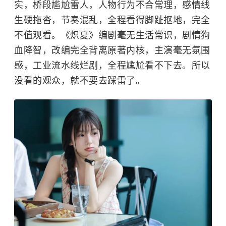
实，桥段尴尬雷人，人物行为不合常理，感情线
生硬拖沓，节奏混乱，全程看得脚趾抠地，完全
不值观看。《炽夏》编剧毫无生活常识，剧情狗
血降智，改编完全背离原著内核，主演毫无氛围
感，工业流水线烂剧，全程尴尬看不下去。所以
没看的观众，就不要去踩雷了。