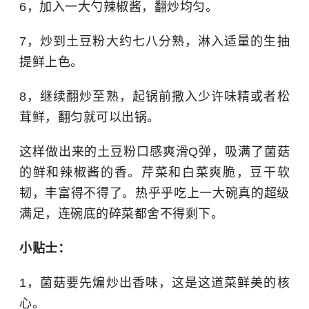
6，加入一大勺辣椒酱，翻炒均匀。
7，炒到土豆粉大约七八分熟，淋入适量的生抽
提鲜上色。
8，继续翻炒至熟，起锅前撒入少许味精或者松
茸鲜，翻匀就可以出锅。
这样做出来的土豆粉口感爽滑Q弹，吸满了菌菇
的鲜和辣椒酱的香。芹菜和白菜爽脆，豆干软
韧，丰富得不得了。热乎乎吃上一大碗真的超级
满足，连碗底的碎菜都舍不得剩下。
小贴士：
1，菌菇要先煸炒出香味，这是这道菜鲜美的核
心。