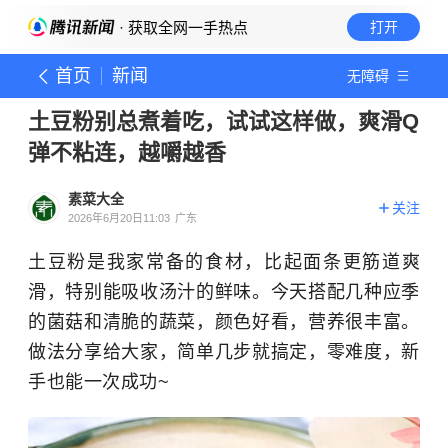
· 获取全网一手热点
打开
首页
新闻
无障碍
土豆粉别总煮着吃，试试这样做，爽滑Q
弹不粘连，越嚼越香
素菜大全
关注
2026年6月20日11:03
广东
土豆粉是我家常备的食材，比起面条更筋道爽
滑，特别能吸收汤汁的鲜味。今天搭配几种应季
的菌菇和清脆的蔬菜，颜色好看，营养很丰富。
做法分享给大家，简单几步就搞定，零难度，新
手也能一次成功~