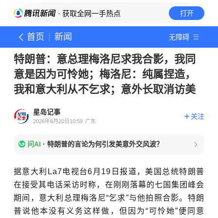
· 获取全网一手热点
打开
首页
新闻
无障碍
特朗普：意总理梅洛尼求我合影，我同
意是因为可怜她；梅洛尼：纯属捏造，
我和意大利从不乞求；意外长取消访美
星岛记事
关注
2026年6月20日10:59
广东
问AI
·
特朗普的言论为何引发美意外交风波？
据意大利La7电视台6月19日报道，美国总统特朗普
在接受其电话采访时称，在刚刚落幕的七国集团峰
会
期间，意大利总理梅洛尼“乞求”与他拍照合影。特朗
普说他本没有义务这样做，但因为“可怜她”便同意