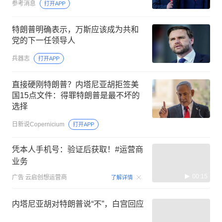
参考消息
打开APP
特朗普明确表示，万斯应该成为共和
党的下一任领导人
兵器志
打开APP
直接硬刚特朗普？内塔尼亚胡拒签美
国15点文件：得罪特朗普是最不坏的
选择
日新说Copernicium
打开APP
凭本人手机号：验证后获取！#运营商
业务
00:15
广告
云启创想运营商
了解详情
内塔尼亚胡对特朗普说“不”，白宫回应