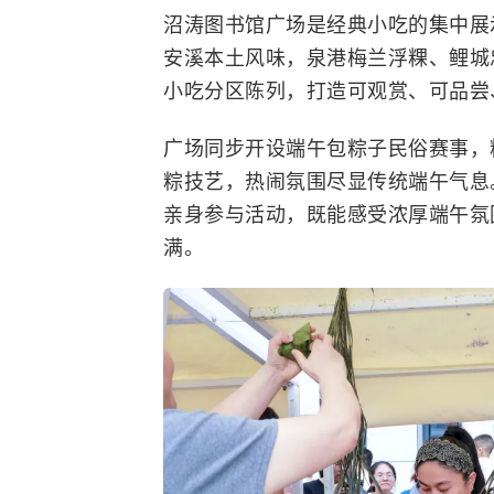
沼涛图书馆广场是经典小吃的集中展
安溪本土风味，泉港梅兰浮粿、鲤城
小吃分区陈列，打造可观赏、可品尝
广场同步开设端午包粽子民俗赛事，
粽技艺，热闹氛围尽显传统端午气息
亲身参与活动，既能感受浓厚端午氛
满。