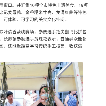
示窗口。共汇集10项全市特色非遗美食、19项
忠记姜母鸭、金谷糯米寸枣、龙涓红曲等特色
、可体验、可学习的美食文化空间。
粽叶清香萦绕赛场，参赛选手指尖翻飞比拼包
。长卿镇参赛选手黄珠花表示，普通群众能够
围，还能近距离学习传统手工技艺，收获满