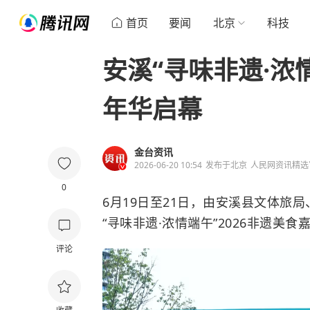
首页
要闻
北京
科技
安溪“寻味非遗·浓
年华启幕
金台资讯
2026-06-20 10:54
发布于
北京
人民网资讯精选
0
6月19日至21日，由安溪县文体旅
“寻味非遗·浓情端午”2026非遗美食
评论