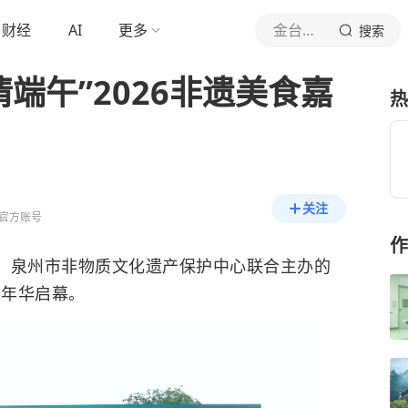
财经
AI
更多
金台资讯
搜索
情端午”2026非遗美食嘉
热
关注
官方账号
作
局、泉州市非物质文化遗产保护中心联合主办的
嘉年华启幕。