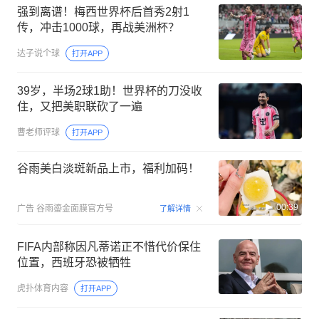
主帅改用保守战术遭反对 梅西发声
念洲
打开APP
强到离谱！梅西世界杯后首秀2射1
传，冲击1000球，再战美洲杯？
达子说个球
打开APP
39岁，半场2球1助！世界杯的刀没收
住，又把美职联砍了一遍
曹老师评球
打开APP
谷雨美白淡斑新品上市，福利加码！
00:39
广告
谷雨鎏金面膜官方号
了解详情
FIFA内部称因凡蒂诺正不惜代价保住