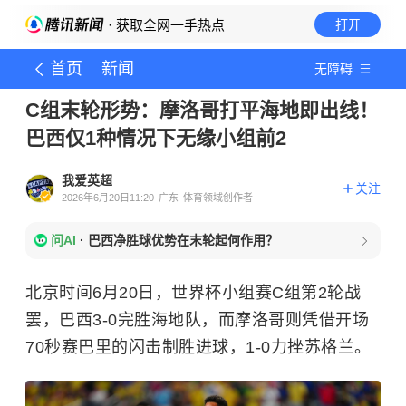
· 获取全网一手热点
打开
首页
新闻
无障碍
C组末轮形势：摩洛哥打平海地即出线！
巴西仅1种情况下无缘小组前2
我爱英超
关注
2026年6月20日11:20
广东
体育领域创作者
问AI
·
巴西净胜球优势在末轮起何作用？
北京时间6月20日，世界杯小组赛C组第2轮战
罢，巴西3-0完胜海地队，而摩洛哥则凭借开场
70秒赛巴里的闪击制胜进球，1-0力挫苏格兰。