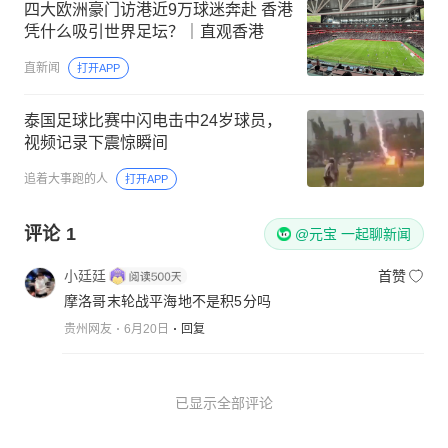
位置，西班牙恐被牺牲
虎扑体育内容
打开APP
四大欧洲豪门访港近9万球迷奔赴 香港
凭什么吸引世界足坛？｜直观香港
直新闻
打开APP
泰国足球比赛中闪电击中24岁球员，
视频记录下震惊瞬间
追着大事跑的人
打开APP
评论
1
@元宝 一起聊新闻
小廷廷
首赞
摩洛哥末轮战平海地不是积5分吗
贵州网友
6月20日
回复