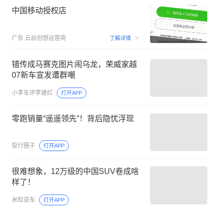
中国移动授权店
00:15
广告
云启创想运营商
了解详情
错传成马赛克图片闹乌龙，荣威家越
07新车宣发遭群嘲
小李车评李建红
打开APP
零跑销量“遥遥领先”！背后隐忧浮现
投行圈子
打开APP
很难想象，12万级的中国SUV卷成啥
样了！
米粒说车
打开APP