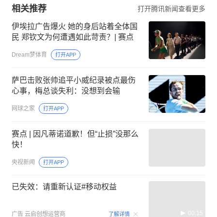
相关推荐
打开腾讯新闻查看更多
伊埃拉广告爆火 她的身后站着全体国
民 郑钦文为何遭遇如此苛责？| 赛点
Dream梦体育
打开APP
萨巴击败张帅追平小威纪录被点最伤
心事，梅总谈失利：没想到会输
网球之家
打开APP
赛点 | 因凡蒂诺道歉！但“止损”没那么
快！
央视新闻
打开APP
已失效：请重新认证#移动权益
00:15
广告
云启创想运营商
了解详情