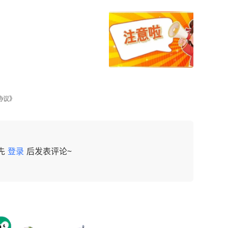
协议》
先
登录
后发表评论~