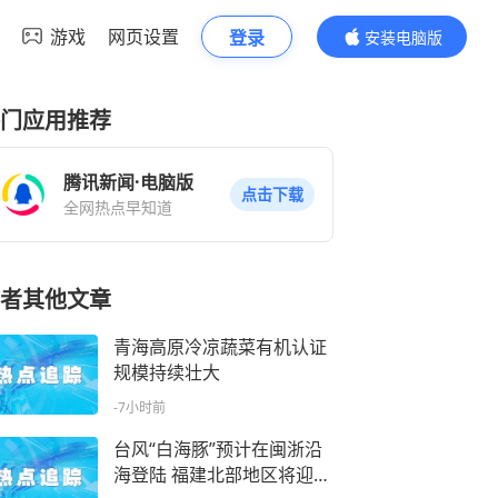
游戏
网页设置
登录
安装电脑版
内容更精彩
门应用推荐
腾讯新闻·电脑版
点击下载
全网热点早知道
者其他文章
青海高原冷凉蔬菜有机认证
规模持续壮大
-7小时前
台风“白海豚”预计在闽浙沿
海登陆 福建北部地区将迎明