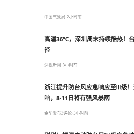
中国气象局
-2小时前
高温36℃，深圳周末持续酷热！台
径
深视新闻
-3小时前
浙江提升防台风应急响应至Ⅲ级！
响，8-11日将有强风暴雨
金华发布
3评论
-3小时前