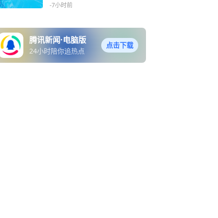
显风雨
-7小时前
腾讯新闻·电脑版
点击下载
24小时陪你追热点