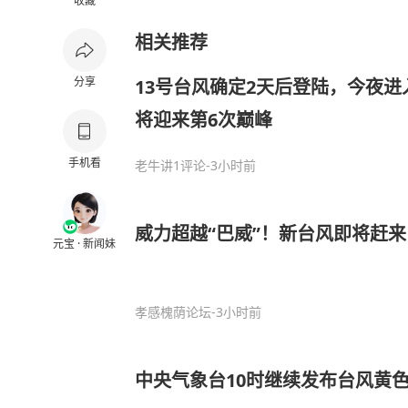
收藏
相关推荐
分享
13号台风确定2天后登陆，今夜进
将迎来第6次巅峰
手机看
老牛讲
1评论
-3小时前
威力超越“巴威”！新台风即将赶
元宝 · 新闻妹
孝感槐荫论坛
-3小时前
中央气象台10时继续发布台风黄