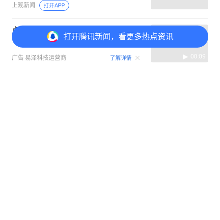
上观新闻
打开APP
点击领取，马上生效！
打开
腾讯新闻，看更多热点资讯
00:09
广告
易泽科技运营商
了解详情
“叮咚”两声是暗号，爬楼百层是日常，
打开
APP参与讨论
闵行61岁“送餐阿姨”，一送就是15年
2
3
1
2
上海闵行
打开APP
刷屏！2026上海城市形象片里，藏着
超多青浦名场面
绿色青浦
打开APP
黄浦松江，上海之心与上海之根“双向
奔赴”