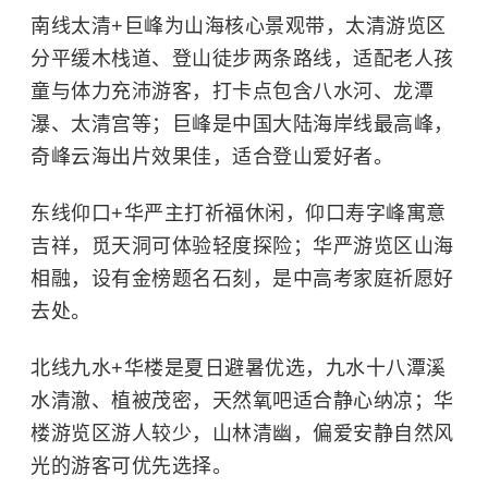
南线太清+巨峰为山海核心景观带，太清游览区
分平缓木栈道、登山徒步两条路线，适配老人孩
童与体力充沛游客，打卡点包含八水河、龙潭
瀑、太清宫等；巨峰是中国大陆海岸线最高峰，
奇峰云海出片效果佳，适合登山爱好者。
东线仰口+华严主打祈福休闲，仰口寿字峰寓意
吉祥，觅天洞可体验轻度探险；华严游览区山海
相融，设有金榜题名石刻，是中高考家庭祈愿好
去处。
北线九水+华楼是夏日避暑优选，九水十八潭溪
水清澈、植被茂密，天然氧吧适合静心纳凉；华
楼游览区游人较少，山林清幽，偏爱安静自然风
光的游客可优先选择。