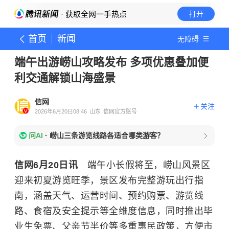
· 获取全网一手热点
打开
首页
新闻
无障碍
端午出游崂山攻略发布 多项优惠叠加便
利交通解锁山海盛景
信网
关注
2026年6月20日08:46
山东
信网官方账号
问AI
·
崂山三条游览线路各适合哪类游客？
信网6月20日讯
端午小长假将至，崂山风景区
迎来初夏游览旺季，景区发布完整游玩出行指
南，涵盖天气、运营时间、预约购票、游览线
路、食宿及安全提示等全维度信息，同时推出毕
业生免票、父亲节半价等多重惠民政策，方便市