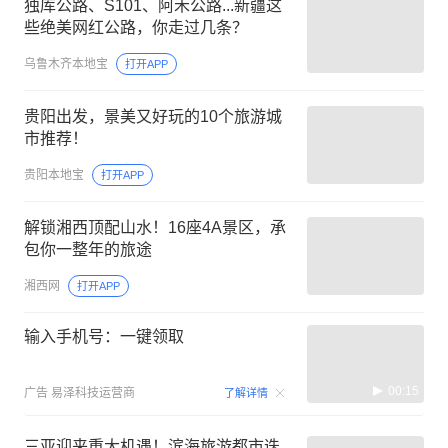
独库公路、S101、阿禾公路...新疆这
些绝美网红公路，你走过几条？
乌鲁木齐本地宝
打开APP
贵阳出发，景美又好玩的10个旅游城
市推荐！
贵阳本地宝
打开APP
解锁湘西顶配山水！16座4A景区，承
包你一整年的旅途
湘西网
打开APP
输入手机号：一键领取
00:15
广告
易泽科技运营商
了解详情
三亚迎来重大机遇！滨海旅游都市迭