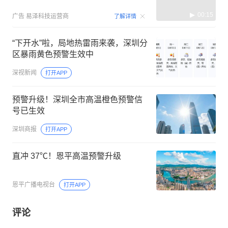
00:15
广告
易泽科技运营商
了解详情
“下开水”啦，局地热雷雨来袭，深圳分
区暴雨黄色预警生效中
深视新闻
打开APP
预警升级！深圳全市高温橙色预警信
号已生效
深圳商报
打开APP
直冲 37℃！恩平高温预警升级
恩平广播电视台
打开APP
评论