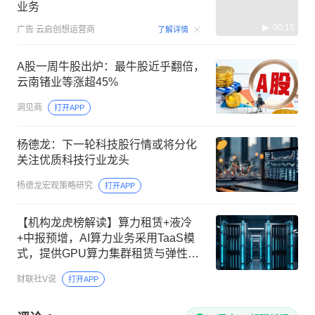
业务
00:15
广告
云启创想运营商
了解详情
A股一周牛股出炉：最牛股近乎翻倍，
云南锗业等涨超45%
洞见商
打开APP
杨德龙：下一轮科技股行情或将分化
关注优质科技行业龙头
杨德龙宏观策略研究
打开APP
【机构龙虎榜解读】算力租赁+液冷
+中报预增，AI算力业务采用TaaS模
式，提供GPU算力集群租赁与弹性推
理算力服务，在手算力、存储类3-5年
财联社V说
打开APP
期长期框架订单规模超150亿元，这家
公司获净买入