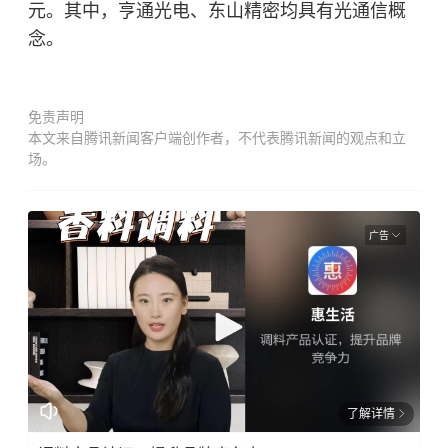
元。其中，亨通光电、东山精密均具有光通信概
念。
免责声明
本文来自腾讯新闻客户端创作者，不代表腾讯新闻的观点和立
场。
广告
了解详情