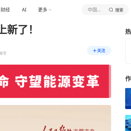
财经
AI
更多
中国能源报
搜索
上新了！
热
关注
账号
作